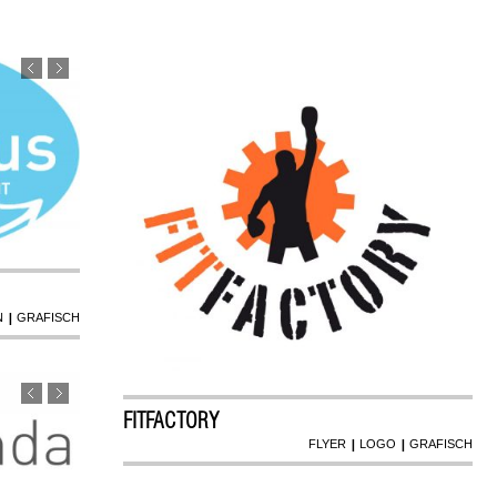
|
N
GRAFISCH
FITFACTORY
|
|
FLYER
LOGO
GRAFISCH