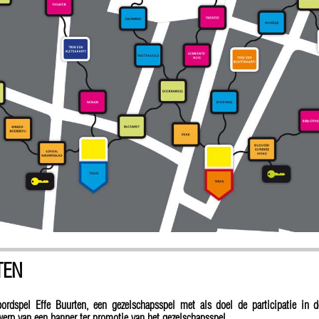
TEN
bordspel Effe Buurten, een gezelschapsspel met als doel de participatie in 
werp van een banner ter promotie van het gezelschapsspel.