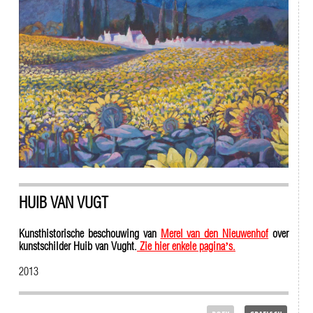
HUIB VAN VUGT
Kunsthistorische beschouwing van
Merel van den Nieuwenhof
over
kunstschilder Huib van Vught.
Zie hier enkele pagina’s.
2013