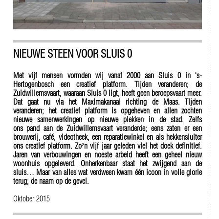
NIEUWE STEEN VOOR SLUIS 0
Met vijf mensen vormden wij vanaf 2000 aan Sluis 0 in ‘s-
Hertogenbosch een creatief platform. Tijden veranderen; de
Zuidwillemsvaart, waaraan Sluis 0 ligt, heeft geen beroepsvaart meer.
Dat gaat nu via het Maximakanaal richting de Maas. Tijden
veranderen; het creatief platform is opgeheven en allen zochten
nieuwe samenwerkingen op nieuwe plekken in de stad. Zelfs
ons pand aan de Zuidwillemsvaart veranderde; eens zaten er een
brouwerij, café, videotheek, een reparatiewinkel en als hekkensluiter
ons creatief platform. Zo’n vijf jaar geleden viel het doek definitief.
Jaren van verbouwingen en noeste arbeid heeft een geheel nieuw
woonhuis opgeleverd. Onherkenbaar staat het zwijgend aan de
sluis… Maar van alles wat verdween kwam één icoon in volle glorie
terug; de naam op de gevel.
Oktober 2015