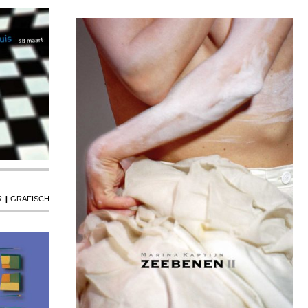
|
R
GRAFISCH