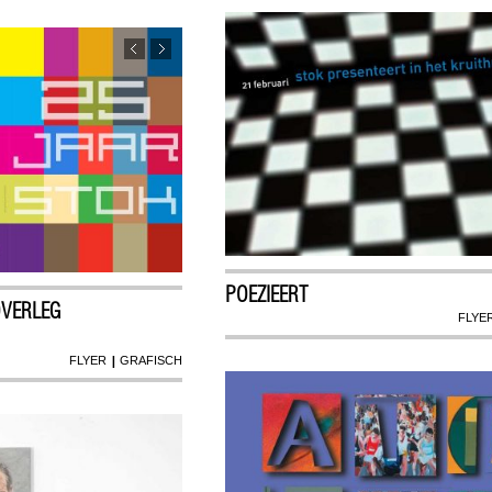
POEZIEERT
OVERLEG
FLYE
|
FLYER
GRAFISCH